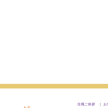
住職ご挨拶
｜
お