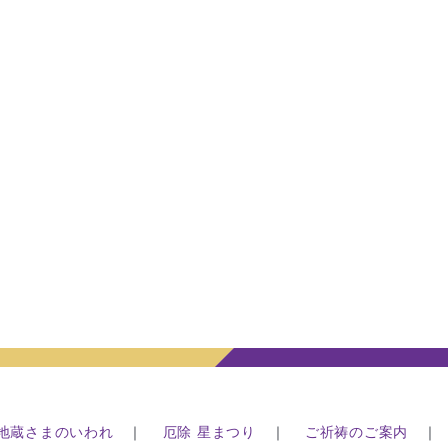
地蔵さまのいわれ
｜
厄除 星まつり
｜
ご祈祷のご案内